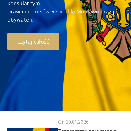
konsularnym
praw i interesów Republiki Mołdawii oraz jej
obywateli.
czytaj całość
On 30.01.2026