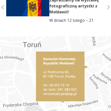
Zapraszamy na wystawę
fotograficzną artystki z
Mołdawii!
W dniach 12 lutego – 21
marca 2026, we
współpracy z Konsulatem
Republiki Mołdawii,
odbędzie się wystawa
współczesnej fotografii pt.
„FUGERE” mołdawskiej
artystki Victorii
Viprady. „FUGERE” to
projekt artystyczny
poświęcony refleksji nad
pamięcią i doświadczeniem
czasu. Wystawa
prezentowana będzie w
BlackWall Gallery w